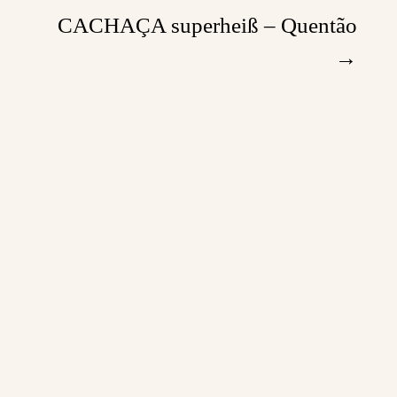
CACHAÇA superheiß – Quentão
→