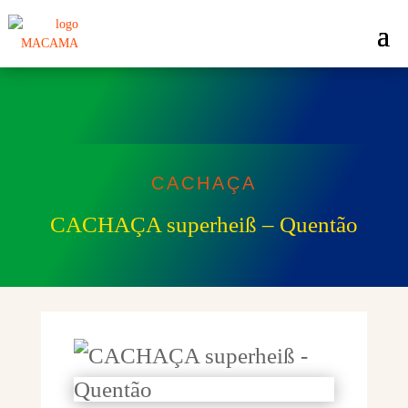
CACHAÇA
CACHAÇA superheiß – Quentão